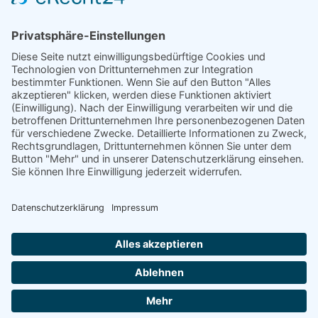
„Mobbing – wenn Ausgrenzung einsam macht“
Dienstag, 13. Januar 2026
Aufrufe
: 624
Kontakt
Me
Ort
Aula 1
Datenschutzerklärung
Impressum
Login
Cookie-Einstellungen
Burger Roland-Gymnasium
Brüderstraße 46
39288 Burg
Tel.: 03921 - 72780