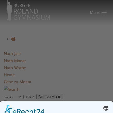
Menü
Nach Jahr
Nach Monat
Nach Woche
Heute
Gehe zu Monat
Gehe zu Monat
Jahrgang 5, Weimarer Kulturexpress mit dem Theaterstück