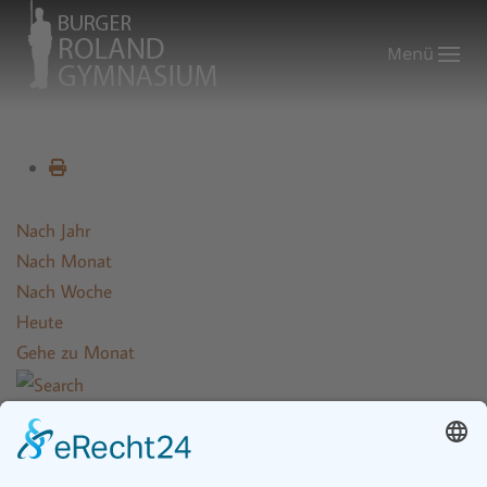
Menü
Nach Jahr
Nach Monat
Nach Woche
Heute
Gehe zu Monat
Gehe zu Monat
Letzter Regelunterrichtstag für den Abiturjahrgang