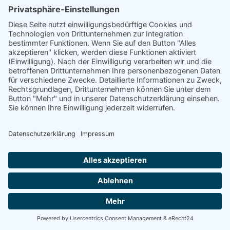
Freitag, 10. April 2026
Aufrufe
: 357
Ort
Datenschutzerklärung
Impressum
Login
Cookie-Einstellungen
Burger Roland-Gymnasium
Brüderstraße 46
39288 Burg
Tel.: 03921 - 72780
E-Mail:
info@br-g.de